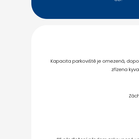
Kapacita parkoviště je omezená, dopor
zřízena kyv
Zách