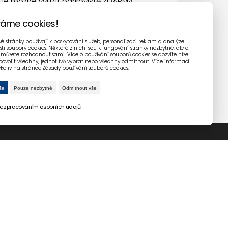
 je možné využít parkoviště ZDARMA.
váme cookies!
é stránky používají k poskytování služeb, personalizaci reklam a analýze
ti soubory cookies. Některé z nich jsou k fungování stránky nezbytné, ale o
můžete rozhodnout sami. Více o používání souborů cookies se dozvíte níže.
povolit všechny, jednotlivě vybrat nebo všechny odmítnout. Více informací
ykoliv na stránce Zásady používání souborů cookies.
še
Pouze nezbytné
Odmítnout vše
e zpracováním osobních údajů