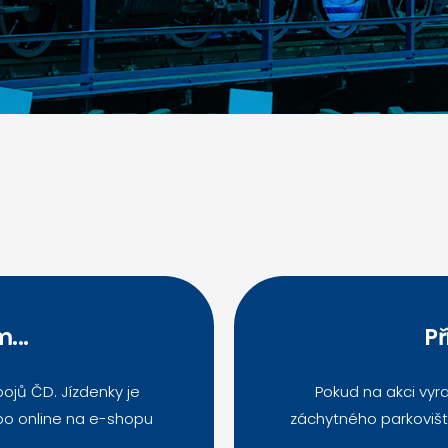
...
Př
ojů ČD. Jízdenky je
Pokud na akci vyra
o online na e-shopu
záchytného parkovišt