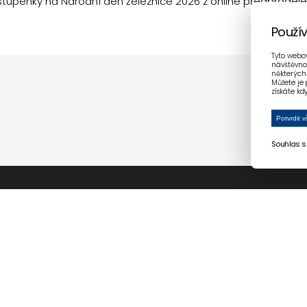
tupenky na Národní den železnice 2026 z online předprodeje
Použí
Tyto webov
návštěvnos
některých 
Můžete je 
získáte kd
Potvrdit v
Souhlas s