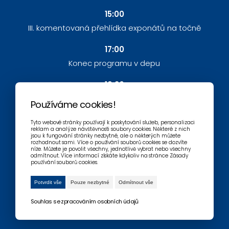
15:00
III. komentovaná přehlídka exponátů na točně
17:00
Konec programu v depu
19:30
Otevření areálu pro vstup na Noční show
Používáme cookies!
20:00
Tyto webové stránky používají k poskytování služeb, personalizaci
reklam a analýze návštěvnosti soubory cookies. Některé z nich
Noční vlaková show (točna Světa historie)
jsou k fungování stránky nezbytné, ale o některých můžete
rozhodnout sami. Více o používání souborů cookies se dozvíte
níže. Můžete je povolit všechny, jednotlivě vybrat nebo všechny
22:00
odmítnout. Více informací získáte kdykoliv na stránce Zásady
používání souborů cookies.
Konec Noční vlakové show (točna Světa historie)
Potvrdit vše
Pouze nezbytné
Odmítnout vše
Souhlas se zpracováním osobních údajů